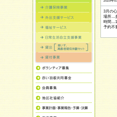
2025年
3月の心
場所…
時間…13
予約不